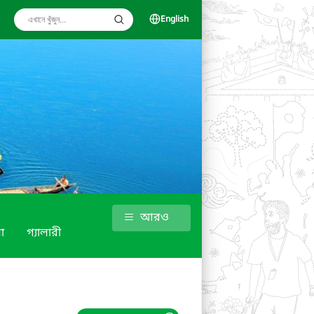
English
আরও
া
গ্যালারী