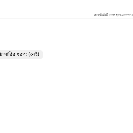
কনটেন্টটি শেষ হাল-নাগাদ 
্যালারির ধরণ: (নেই)