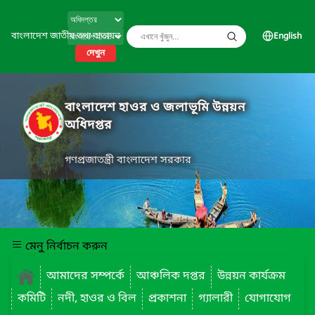
বাংলাদেশ জাতীয় তথ্য বাতায়ন
English
দেখুন
বাংলাদেশ হাওর ও জলাভূমি উন্নয়ন
অধিদপ্তর
গণপ্রজাতন্ত্রী বাংলাদেশ সরকার
মেনু নির্বাচন করুন
আমাদের সম্পর্কে
আঞ্চলিক দপ্তর
উন্নয়ন কার্যক্রম
কমিটি
নদী, হাওর ও বিল
প্রকাশনা
গ্যালারী
যোগাযোগ