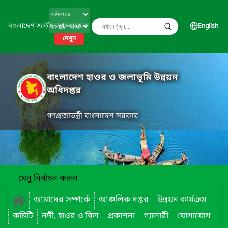
বাংলাদেশ জাতীয় তথ্য বাতায়ন
English
দেখুন
বাংলাদেশ হাওর ও জলাভূমি উন্নয়ন
অধিদপ্তর
গণপ্রজাতন্ত্রী বাংলাদেশ সরকার
মেনু নির্বাচন করুন
আমাদের সম্পর্কে
আঞ্চলিক দপ্তর
উন্নয়ন কার্যক্রম
কমিটি
নদী, হাওর ও বিল
প্রকাশনা
গ্যালারী
যোগাযোগ