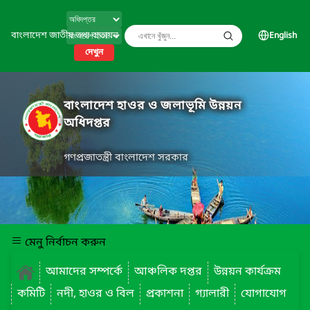
বাংলাদেশ জাতীয় তথ্য বাতায়ন
English
দেখুন
বাংলাদেশ হাওর ও জলাভূমি উন্নয়ন
অধিদপ্তর
গণপ্রজাতন্ত্রী বাংলাদেশ সরকার
মেনু নির্বাচন করুন
আমাদের সম্পর্কে
আঞ্চলিক দপ্তর
উন্নয়ন কার্যক্রম
কমিটি
নদী, হাওর ও বিল
প্রকাশনা
গ্যালারী
যোগাযোগ