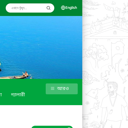
English
আরও
া
গ্যালারী