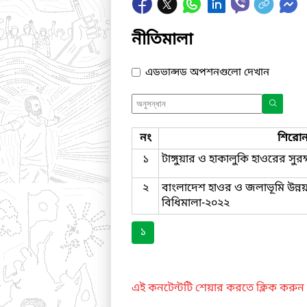
নীতিমালা
এডভান্সড অপশনগুলো দেখান
নং
শিরোন
১
টাঙ্গুয়ার ও হাকালুকি হাওরের সু
২
বাংলাদেশ হাওর ও জলাভূমি উন্ন
বিধিমালা-২০২২
১
এই কনটেন্টটি শেয়ার করতে ক্লিক করুন