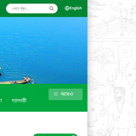
English
আরও
া
গ্যালারী