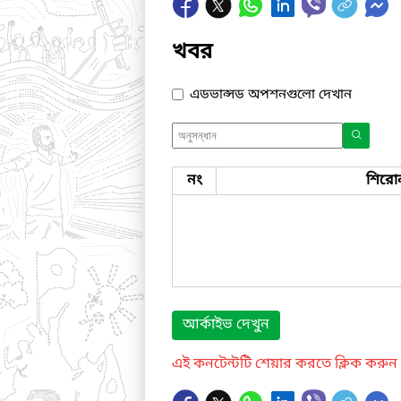
খবর
এডভান্সড অপশনগুলো দেখান
নং
শিরো
আর্কাইভ দেখুন
এই কনটেন্টটি শেয়ার করতে ক্লিক করুন