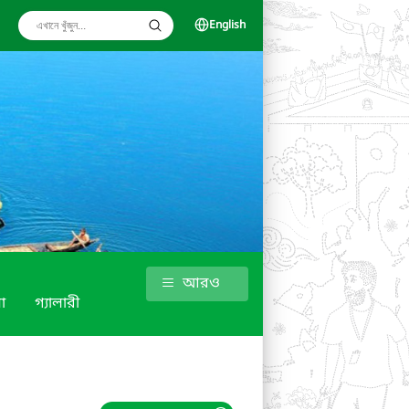
English
আরও
া
গ্যালারী